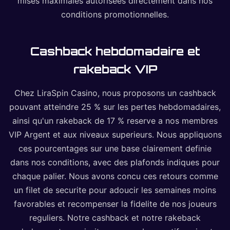
mises maximales autorisees directement dans nos
conditions promotionnelles.
Cashback hebdomadaire et
rakeback VIP
Chez LiraSpin Casino, nous proposons un cashback
pouvant atteindre 25 % sur les pertes hebdomadaires,
ainsi qu'un rakeback de 17 % reserve a nos membres
VIP Argent et aux niveaux superieurs. Nous appliquons
ces pourcentages sur une base clairement definie
dans nos conditions, avec des plafonds indiques pour
chaque palier. Nous avons concu ces retours comme
un filet de securite pour adoucir les semaines moins
favorables et recompenser la fidelite de nos joueurs
reguliers. Notre cashback et notre rakeback