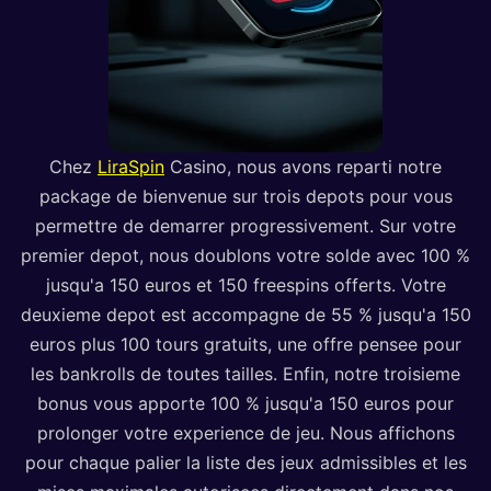
Chez
LiraSpin
Casino, nous avons reparti notre
package de bienvenue sur trois depots pour vous
permettre de demarrer progressivement. Sur votre
premier depot, nous doublons votre solde avec 100 %
jusqu'a 150 euros et 150 freespins offerts. Votre
deuxieme depot est accompagne de 55 % jusqu'a 150
euros plus 100 tours gratuits, une offre pensee pour
les bankrolls de toutes tailles. Enfin, notre troisieme
bonus vous apporte 100 % jusqu'a 150 euros pour
prolonger votre experience de jeu. Nous affichons
pour chaque palier la liste des jeux admissibles et les