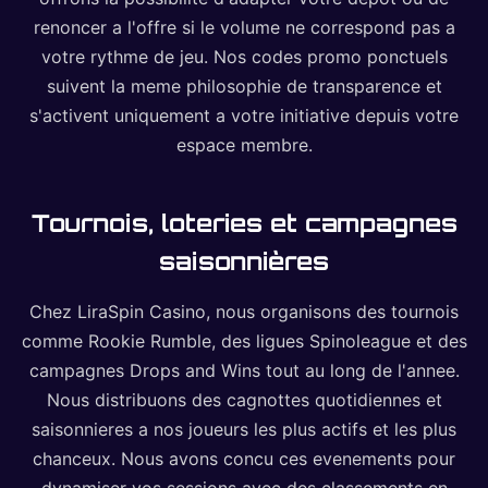
renoncer a l'offre si le volume ne correspond pas a
votre rythme de jeu. Nos codes promo ponctuels
suivent la meme philosophie de transparence et
s'activent uniquement a votre initiative depuis votre
espace membre.
Tournois, loteries et campagnes
saisonnières
Chez LiraSpin Casino, nous organisons des tournois
comme Rookie Rumble, des ligues Spinoleague et des
campagnes Drops and Wins tout au long de l'annee.
Nous distribuons des cagnottes quotidiennes et
saisonnieres a nos joueurs les plus actifs et les plus
chanceux. Nous avons concu ces evenements pour