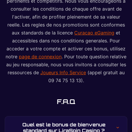
pertinents et competitifs. Nous vous encourageons a
consulter les conditions de chaque offre avant de
l'activer, afin de profiter pleinement de sa valeur
reelle. Les regles de nos promotions sont conformes
aux standards de la licence
Curacao eGaming
et
accessibles dans nos conditions generales. Pour
acceder a votre compte et activer ces bonus, utilisez
notre
page de connexion
. Pour toute question relative
au jeu responsable, nous vous invitons a consulter les
ressources de
Joueurs Info Service
(appel gratuit au
09 74 75 13 13).
F.A.Q
Quel est le bonus de bienvenue
standard sur LiraSpin Casino ?