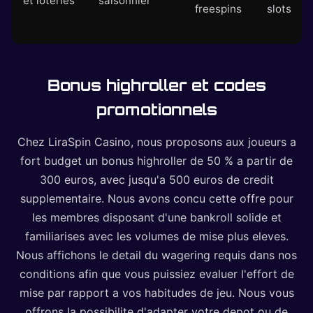
et loteries
saisonnier
freespins
slots
Bonus highroller et codes
promotionnels
Chez LiraSpin Casino, nous proposons aux joueurs a
fort budget un bonus highroller de 50 % a partir de
300 euros, avec jusqu'a 500 euros de credit
supplementaire. Nous avons concu cette offre pour
les membres disposant d'une bankroll solide et
familiarises avec les volumes de mise plus eleves.
Nous affichons le detail du wagering requis dans nos
conditions afin que vous puissiez evaluer l'effort de
mise par rapport a vos habitudes de jeu. Nous vous
offrons la possibilite d'adapter votre depot ou de