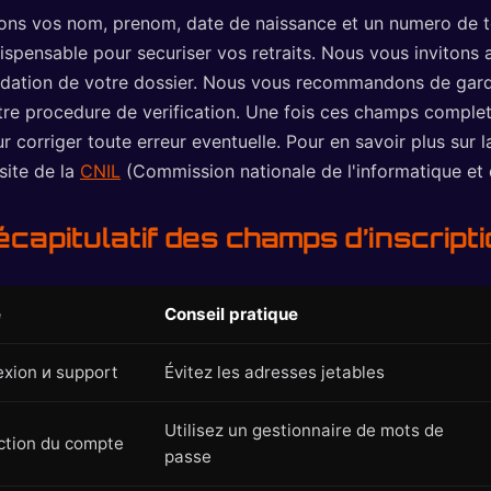
ns vos nom, prenom, date de naissance et un numero de tel
dispensable pour securiser vos retraits. Nous vous inviton
validation de votre dossier. Nous vous recommandons de gard
notre procedure de verification. Une fois ces champs compl
ur corriger toute erreur eventuelle. Pour en savoir plus sur
site de la
CNIL
(Commission nationale de l'informatique et d
capitulatif des champs d’inscript
é
Conseil pratique
xion и support
Évitez les adresses jetables
Utilisez un gestionnaire de mots de
ction du compte
passe