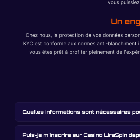
vous puissiez
Un eng
Chez nous, la protection de vos données perso
KYC est conforme aux normes anti-blanchiment im
vous êtes prêt à profiter pleinement de l'expé
Quelles informations sont nécessaires po
Vous devez fournir un e-mail valide, un mot de 
informations doivent correspondre exactement à v
Puis-je m'inscrire sur Casino LiraSpin d