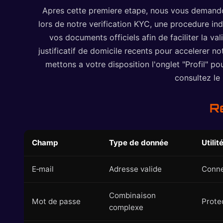
Apres cette premiere etape, nous vous demando
lors de notre verification KYC, une procedure in
vos documents officiels afin de faciliter la 
justificatif de domicile recents pour accelerer 
mettons a votre disposition l'onglet "Profil" po
consultez le 
Ré
Champ
Type de donnée
Utilit
E‑mail
Adresse valide
Conne
Combinaison
Mot de passe
Prote
complexe