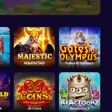
Majestic Odin
Gates of Olympus
ck
36 Coins
Reactoonz 2