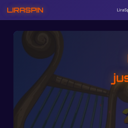
LIRASPIN
LiraS
ju