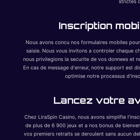
strictes 
Inscription mobi
Nous avons concu nos formulaires mobiles pour et
saisie. Nous vous invitons a controler chaque ch
nous privilegions la securite de vos donnees et n
En cas de message d'erreur, notre support est d
optimise notre processus d'ins
Lancez votre av
Chez LiraSpin Casino, nous avons simplifie l'in
de plus de 6 900 jeux et a nos bonus de bienve
vos premiers retraits se deroulent sans aucun de