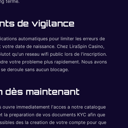
ong terme.
ints de vigilance
ications automatiques pour limiter les erreurs de
et votre date de naissance. Chez LiraSpin Casino,
ot qu'un reseau wifi public lors de l'inscription.
oudre votre probleme plus rapidement. Nous avons
 se deroule sans aucun blocage.
n dès maintenant
us ouvre immediatement l'acces a notre catalogue
et la preparation de vos documents KYC afin que
essibles des la creation de votre compte pour que