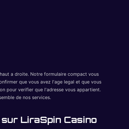
n haut a droite. Notre formulaire compact vous
firmer que vous avez l'age legal et que vous
n pour verifier que l'adresse vous appartient.
nsemble de nos services.
é sur LiraSpin Casino