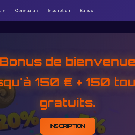
pin
Connexion
Inscription
Bonus
Bonus de bienvenu
squ'à 150 € + 150 to
gratuits.
INSCRIPTION